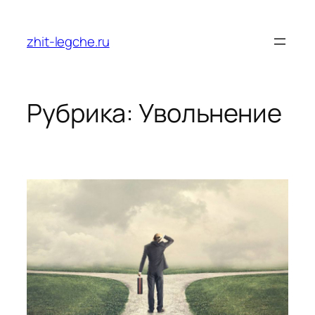
Перейти
к
zhit-legche.ru
содержимому
Рубрика:
Увольнение