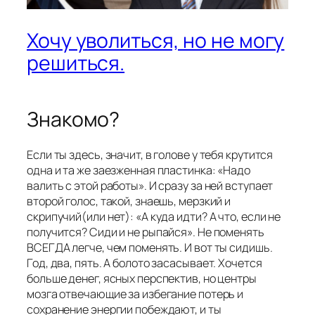
Хочу уволиться, но не могу
решиться.
Знакомо?
Если ты здесь, значит, в голове у тебя крутится
одна и та же заезженная пластинка: «Надо
валить с этой работы». И сразу за ней вступает
второй голос, такой, знаешь, мерзкий и
скрипучий(или нет): «А куда идти? А что, если не
получится? Сиди и не рыпайся». Не поменять
ВСЕГДА легче, чем поменять. И вот ты сидишь.
Год, два, пять. А болото засасывает. Хочется
больше денег, ясных перспектив, но центры
мозга отвечающие за избегание потерь и
сохранение энергии побеждают, и ты