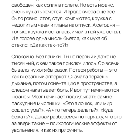
свободен, как сопля в полете. Но есть нюанс,
очень кушать хочется. И вроде вчера еще все
было ровно: стол, стул, компьютер, кружка с
недопитым чаем и планы на отпуск. А сегодня —
только кружка и осталась, и чай в ней уже остыл.
И в голове одна мысль бьется, как муха об
стекло: «Да как так-то?!»
Спокойно. Без паники. Ты не первый и даже не
тысячный, с кем такое приключилось. Со всеми
бывало, ну хотя бы разок. Потеря работы — это
как внезапный апперкот. Сначала теряешь
дыхание, потом ориентацию в пространстве, а
следом накатывает боль. И вот тут начинаются
нюансы. Мозг начинает подкидывать самые
паскудные мыслишки: «Это я лошок, или мир
сошел с ума?», «А что теперь делать?», «Куда
бежать?». Давай разберемся по порядку, что это
за звери такие — психологические эффекты от
увольнения, и как их приручить.