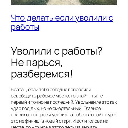
Что делать если уволили с
работы
Уволили с работы?
Не парься,
разберемся!
Братан, если тебя сегодня попросили
освободить рабочее место, то знай — ты не
первый и точно не последний. Увольнение это как
удар под дых, но не смертельный. Главное
правило, которое я усвоил на собственной шкуре:
это не финиш, а новый старт. И если голова на
месте, то можно из этого дерьма выжать