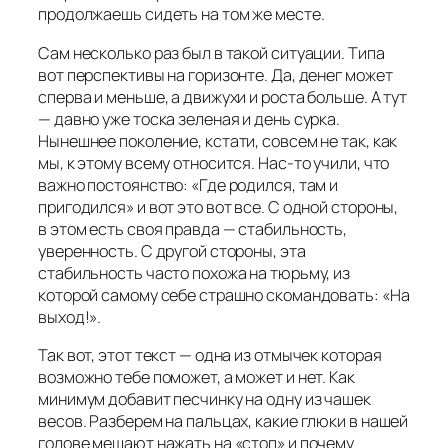
продолжаешь сидеть на том же месте.
Сам несколько раз был в такой ситуации. Типа
вот перспективы на горизонте. Да, денег может
сперва и меньше, а движухи и роста больше. А тут
— давно уже тоска зеленая и день сурка.
Нынешнее поколение, кстати, совсем не так, как
мы, к этому всему относится. Нас-то учили, что
важно постоянство: «Где родился, там и
пригодился» и вот это вот все. С одной стороны,
в этом есть своя правда — стабильность,
уверенность. С другой стороны, эта
стабильность часто похожа на тюрьму, из
которой самому себе страшно скомандовать: «На
выход!».
Так вот, этот текст — одна из отмычек которая
возможно тебе поможет, а может и нет. Как
минимум добавит песчинку на одну из чашек
весов. Разберем на пальцах, какие глюки в нашей
голове мешают нажать на «стоп» и почему