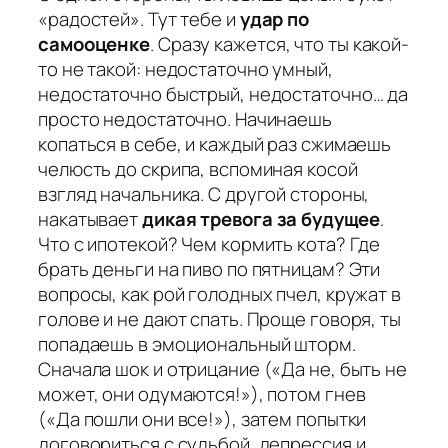
«радостей». Тут тебе и
удар по
самооценке
. Сразу кажется, что ты какой-
то не такой: недостаточно умный,
недостаточно быстрый, недостаточно… да
просто недостаточно. Начинаешь
копаться в себе, и каждый раз сжимаешь
челюсть до скрипа, вспоминая косой
взгляд начальника. С другой стороны,
накатывает
дикая тревога за будущее
.
Что с ипотекой? Чем кормить кота? Где
брать деньги на пиво по пятницам? Эти
вопросы, как рой голодных пчел, кружат в
голове и не дают спать. Проще говоря, ты
попадаешь в эмоциональный шторм.
Сначала шок и отрицание («Да не, быть не
может, они одумаются!»), потом гнев
(«Да пошли они все!»), затем попытки
договориться с судьбой, депрессия и,