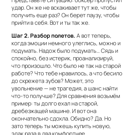
удар. Он же не вскакивает тут же, чтобы
получить еще раз? Он берет паузу, чтобы
прийти в себя. Вот и ты так же.
Шаг 2. Разбор полетов.
А вот теперь,
когда эмоции немного улеглись, можно и
подумать. Надож было подумать… Сядь и
спокойно, без истерик, проанализируй,
что произошло. Что было не так на старой
работе? Что тебе нравилось, а что бесило
до скрежета зубов? Может, это
увольнение — не трагедия, а шанс найти
что-то получше? Для сравнения возьмём
пример: ты долго ехал на старой,
дребезжащей машине. И вот она
окончательно сдохла. Обидно? Да. Но
зато теперь ты можешь купить новую,
эдак раза в два комфортнее.