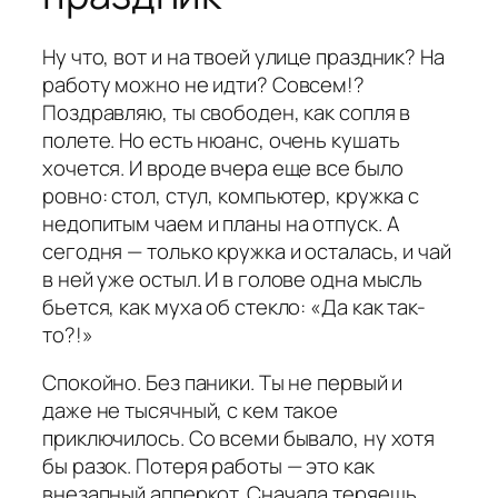
Ну что, вот и на твоей улице праздник? На
работу можно не идти? Совсем!?
Поздравляю, ты свободен, как сопля в
полете. Но есть нюанс, очень кушать
хочется. И вроде вчера еще все было
ровно: стол, стул, компьютер, кружка с
недопитым чаем и планы на отпуск. А
сегодня — только кружка и осталась, и чай
в ней уже остыл. И в голове одна мысль
бьется, как муха об стекло: «Да как так-
то?!»
Спокойно. Без паники. Ты не первый и
даже не тысячный, с кем такое
приключилось. Со всеми бывало, ну хотя
бы разок. Потеря работы — это как
внезапный апперкот. Сначала теряешь