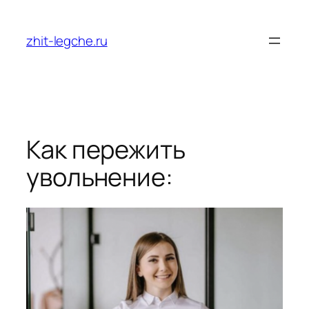
Перейти
к
zhit-legche.ru
содержимому
Как пережить
увольнение: