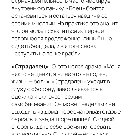
бурная деятельность часто маскирует
внутреннюю панику. «Боец» боится
остановиться и остаться наедине со
своими мыслями. На практике это значит,
что он может схватиться за первое
попавшееся предложение, лишь бы не
сидеть без дела, и в итоге снова
наступить на те же грабли.
«Страдалец».
О, это целая драма. «Меня
никто не ценит, я ни на что не годен,
жизнь — боль». «Страдалец» уходит в
глухую оборону, заворачивается в
одеялко и включает режим
самобичевания. Он может неделями не
выходить из дома, пересматривая старые
сериалы и заедая горе пиццей. С одной
стороны, дать себе время погоревать —
это нормально. С другой — есть риск