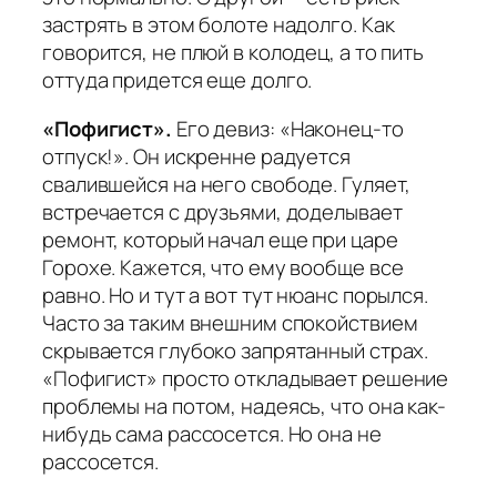
застрять в этом болоте надолго. Как
говорится, не плюй в колодец, а то пить
оттуда придется еще долго.
«Пофигист».
Его девиз: «Наконец-то
отпуск!». Он искренне радуется
свалившейся на него свободе. Гуляет,
встречается с друзьями, доделывает
ремонт, который начал еще при царе
Горохе. Кажется, что ему вообще все
равно. Но и тут а вот тут нюанс порылся.
Часто за таким внешним спокойствием
скрывается глубоко запрятанный страх.
«Пофигист» просто откладывает решение
проблемы на потом, надеясь, что она как-
нибудь сама рассосется. Но она не
рассосется.