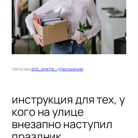
Написано
zhit_legche_
в
Увольнение
инструкция для тех, у
кого на улице
внезапно наступил
праздник