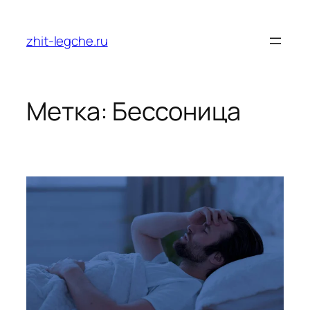
Перейти
к
zhit-legche.ru
содержимому
Метка:
Бессоница