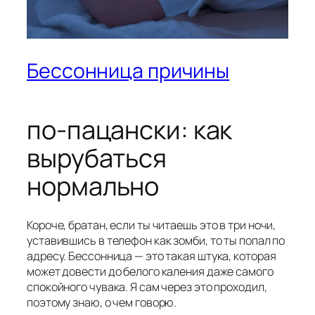
Бессонница причины
по-пацански: как
вырубаться
нормально
Короче, братан, если ты читаешь это в три ночи,
уставившись в телефон как зомби, то ты попал по
адресу. Бессонница — это такая штука, которая
может довести до белого каления даже самого
спокойного чувака. Я сам через это проходил,
поэтому знаю, о чем говорю.