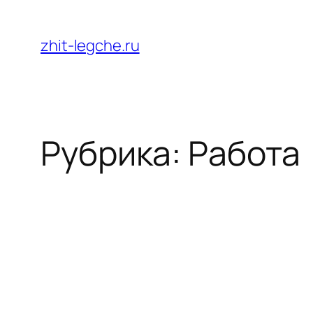
Перейти
к
zhit-legche.ru
содержимому
Рубрика:
Работа