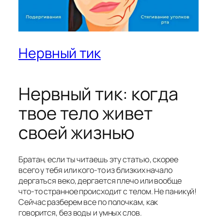
Нервный тик
Нервный тик: когда
твое тело живет
своей жизнью
Братан, если ты читаешь эту статью, скорее
всего у тебя или кого-то из близких начало
дергаться веко, дергается плечо или вообще
что-то странное происходит с телом. Не паникуй!
Сейчас разберем все по полочкам, как
говорится, без воды и умных слов.