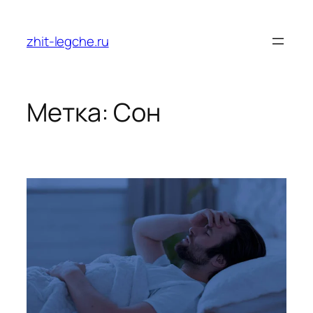
Перейти
к
zhit-legche.ru
содержимому
Метка:
Сон