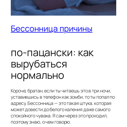
Бессонница причины
по-пацански: как
вырубаться
нормально
Короче, братан, если ты читаешь это в три ночи,
уставившись в телефон как зомби, то ты попал по
адресу. Бессонница — это такая штука, которая
может довести до белого каления даже самого
спокойного чувака. Я сам через это проходил,
поэтому знаю, о чем говорю.